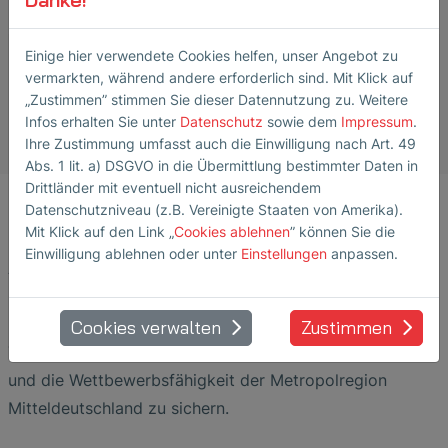
weiterlesen
Einige hier verwendete Cookies helfen, unser Angebot zu
vermarkten, während andere erforderlich sind. Mit Klick auf
„Zustimmen” stimmen Sie dieser Datennutzung zu. Weitere
Infos erhalten Sie unter
Datenschutz
sowie dem
Impressum
.
Ihre Zustimmung umfasst auch die Einwilligung nach Art. 49
Abs. 1 lit. a) DSGVO in die Übermittlung bestimmter Daten in
Drittländer mit eventuell nicht ausreichendem
Datenschutzniveau (z.B. Vereinigte Staaten von Amerika).
Mit Klick auf den Link „
Cookies ablehnen
” können Sie die
Einwilligung ablehnen oder unter
Einstellungen
anpassen.
AddiQ strebt den Aufbau eines Kompetenzzentrums für
Qualitätssicherung und Digitalisierung in der Additiven
Fertigung an, um durch Entwicklungsprojekte und
Cookies verwalten
Zustimmen
Technologietransfer insbesondere KMU zu unterstützen
und die Wettbewerbsfähigkeit der Metropolregion
Mitteldeutschland zu sichern.